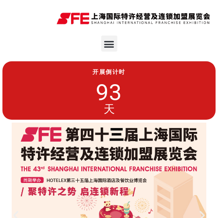
开展倒计时
93
天