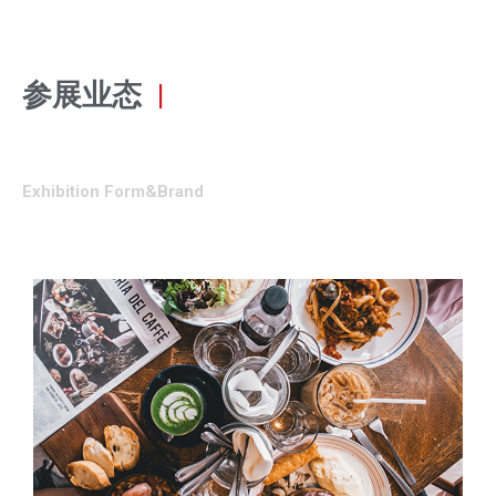
参展业态
|
Exhibition Form&Brand