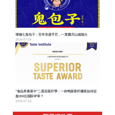
谭德七鬼包子：百年非遗手艺，一笼藏尽山城烟火
2026-07-29
“食品界奥斯卡”二星花落柠季：一杯鸭屎香柠檬茶如何征
服200位国际评审？
2026-07-24