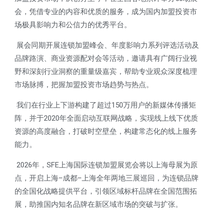
会，凭借专业的内容和优质的服务，成为国内加盟投资市
场极具影响力和公信力的优秀平台。
展会同期开展
连锁加盟峰会
、
年度影响力系列评选活动
及
品牌路演
、
商业资源配对会
等活动，邀请具有广阔行业视
野和深刻行业洞察的重量级嘉宾，帮助专业观众深度梳理
市场脉搏，把握加盟投资市场趋势与热点。
我们在行业上下游构建了超过
150
万用户的新媒体传播矩
阵，并于
2020
年全面启动互联网战略，实现线上线下优质
资源的高度融合，打破时空壁垒，构建常态化的线上服务
能力。
2026
年，
SFE
上海国际连锁加盟展览会将以上海母展为原
点，开启上海
–
成都
–
上海
全年两地三展巡回，为连锁品牌
的全国化战略提供平台，引领区域标杆品牌在全国范围拓
展，助推国内知名品牌在新区域市场的突破与扩张。