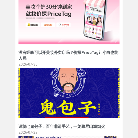
没有经验可以开美妆外卖店吗？价探PriceTag让小白也能
入局
2026-07-30
谭德七鬼包子：百年非遗手艺，一笼藏尽山城烟火
2026-07-29