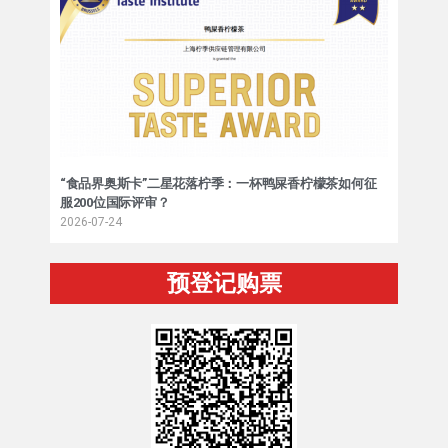
“食品界奥斯卡”二星花落柠季：一杯鸭屎香柠檬茶如何征
服200位国际评审？
2026-07-24
预登记购票