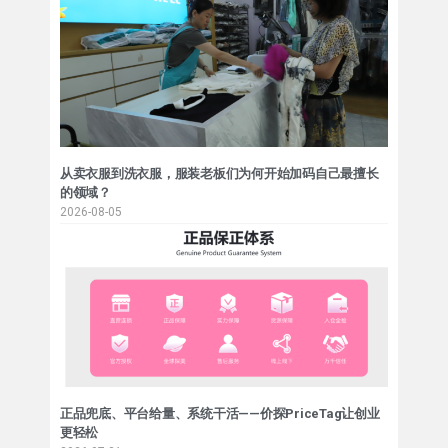
从卖衣服到洗衣服，服装老板们为何开始加码自己最擅长
的领域？
2026-08-05
正品兜底、平台给量、系统干活——价探PriceTag让创业
更轻松