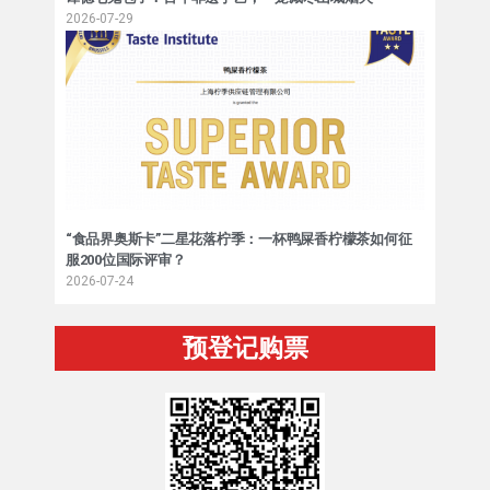
2026-07-29
“食品界奥斯卡”二星花落柠季：一杯鸭屎香柠檬茶如何征
服200位国际评审？
2026-07-24
预登记购票