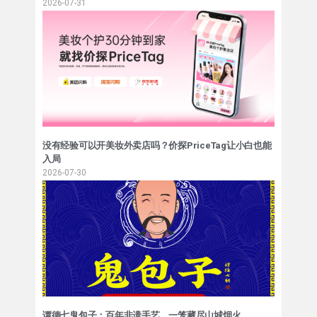
2026-07-31
没有经验可以开美妆外卖店吗？价探PriceTag让小白也能
入局
2026-07-30
谭德七鬼包子：百年非遗手艺，一笼藏尽山城烟火