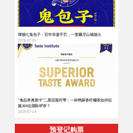
谭德七鬼包子：百年非遗手艺，一笼藏尽山城烟火
2026-07-29
“食品界奥斯卡”二星花落柠季：一杯鸭屎香柠檬茶如何征
服200位国际评审？
2026-07-24
预登记购票