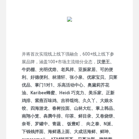
并将首次实现线上线下强融合，600+线上线下参
展品牌，涵盖100+市场主流细分业态，
汉堡王、
牛奶棚、光明优焙、老凤祥、亚振家居、可的便
利、好德便利、林清轩、张小泉、优家宝贝、贝莱
优品、掌门1对1、乐高活动中心、奥黛莉芥花
油、Karibee蜂蜜、Heidi 巧克力、美乐家、正新
鸡排、紫燕百味鸡、吉祥馄饨、久久丫、大娘水
饺、四海游龙、春树拉面、山林大红、掌上韩品、
南翔小笼、犇腾牛排、印茶、鲜目录、又卷烧饼、
奈哥、罗罐中、青蔬 、 饭豊町
、
向之泰、N派、
下钱钱拌面、海鲜遇上面、大成活海鲜、鲜珅、