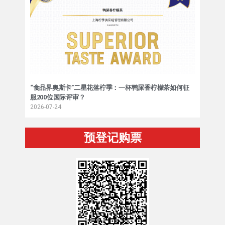
“食品界奥斯卡”二星花落柠季：一杯鸭屎香柠檬茶如何征
服200位国际评审？
2026-07-24
预登记购票