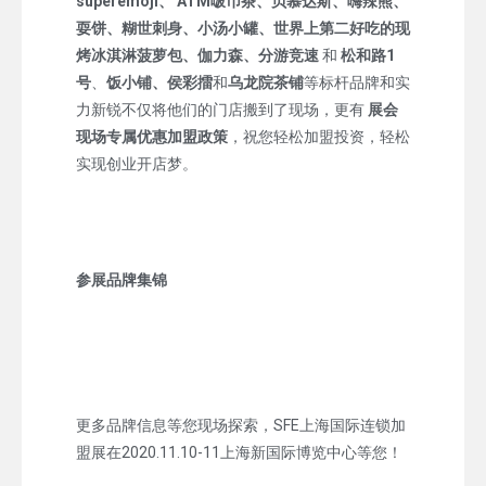
superemoji、
ATM啵币茶、贝慕达斯、嗨辣熊、
耍饼、糊世刺身、小汤小罐、世界上第二好吃的现
烤冰淇淋菠萝包、伽力森、分游竞速
和
松和路1
号
、
饭小铺、侯彩擂
和
乌龙院茶铺
等标杆品牌和实
力新锐不仅将他们的门店搬到了现场，更有
展会
现场专属优惠加盟政策
，祝您轻松加盟投资，轻松
实现创业开店梦。
参展品牌集锦
更多品牌信息等您现场探索，SFE上海国际连锁加
盟展在2020.11.10-11上海新国际博览中心等您！