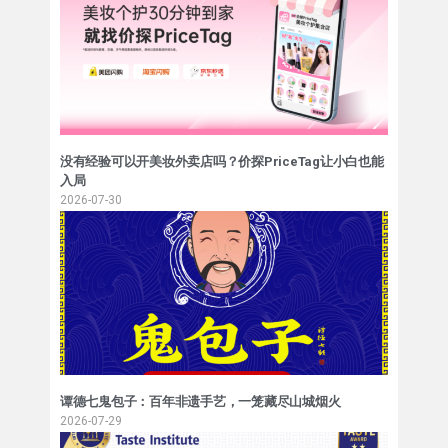
没有经验可以开美妆外卖店吗？价探PriceTag让小白也能
入局
2026-07-30
谭德七鬼包子：百年非遗手艺，一笼藏尽山城烟火
2026-07-29