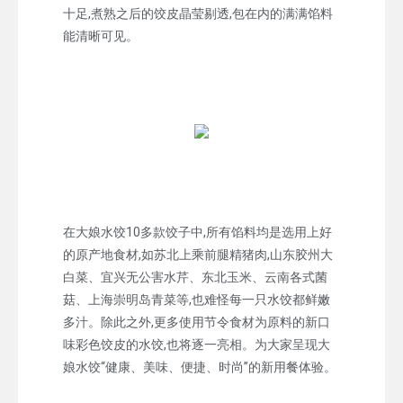
十足,煮熟之后的饺皮晶莹剔透,包在内的满满馅料
能清晰可见。
在大娘水饺10多款饺子中,所有馅料均是选用上好
的原产地食材,如苏北上乘前腿精猪肉,山东胶州大
白菜、宜兴无公害水芹、东北玉米、云南各式菌
菇、上海崇明岛青菜等,也难怪每一只水饺都鲜嫩
多汁。除此之外,更多使用节令食材为原料的新口
味彩色饺皮的水饺,也将逐一亮相。为大家呈现大
娘水饺“健康、美味、便捷、时尚”的新用餐体验。