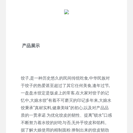
产品展示
饺子,是一种历史悠久的民间传统吃食,中华民族对
于饺子的热爱甚至超过了其它任何美食,逢年过节,
一盘盘水饺定是饭桌上的常客,在大家对饺子的记
忆中,大娘水饺”有着不可磨灭的印记多年来,大娘水
饺秉承“真材实料,健康美味”的初心,以及对产品品
质的一贯承诺.为优化饺皮的韧性、提离“锁水”口感
不断努力着水饺的好吃与否,无外乎饺皮和馅料。
据了解大娘使用的精制面粉.擀制出来的饺皮韧劲