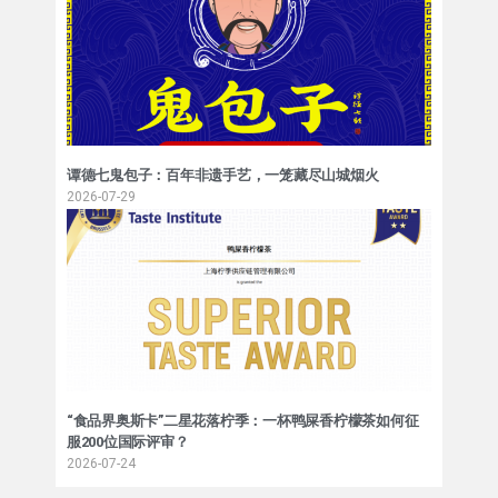
谭德七鬼包子：百年非遗手艺，一笼藏尽山城烟火
2026-07-29
“食品界奥斯卡”二星花落柠季：一杯鸭屎香柠檬茶如何征
服200位国际评审？
2026-07-24