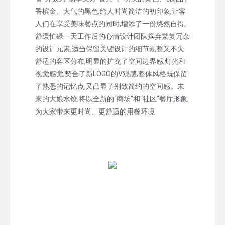
香槟金、大气的黑色,给人时尚简洁的初印象,让客
人们在享受美味餐点的同时,增添了一份悠然自得,
舒缓忙碌一天工作后的心情设计团队摈弃繁复冗杂
的设计元素,适当保留关键设计的细节规整又不失
舒适的客区分布,明显的扩充了空间边界感,灯光和
视觉感觉,契合了新LOGO的V观感,整体风格既保留
了熟悉的记忆点,又凸显了别致简约的空间感。未
来的大娘水饺,将以全新的“商场”和“社区”餐厅形象,
为大家带来更时尚、更舒适的用餐环境