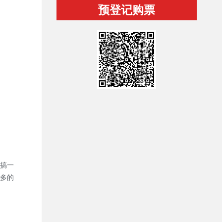
预登记购票
搞一
多的