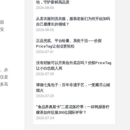
动，守护新鲜高品质
2026-08-06
从卖衣服到洗衣服，服装老板们为何开始加码
甜
自己最擅长的领域？
安
2026-08-05
正品兜底、平台给量、系统干活——价探
PriceTag让创业更轻松
2026-07-31
没有经验可以开美妆外卖店吗？价探PriceTag
让小白也能入局
、步
2026-07-30
仅是
多高
谭德七鬼包子：百年非遗手艺，一笼藏尽山城
烟火
2026-07-29
“食品界奥斯卡”二星花落柠季：一杯鸭屎香柠
檬茶如何征服200位国际评审？
2026-07-24