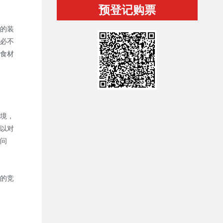
预登记购票
的装
必不
食材
境，
以对
问
的竞