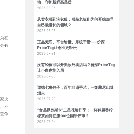
动，守护新鲜高品质
2026-08-06
从卖衣服到洗衣服，服装老板们为何开始加码
自己最擅长的领域？
2026-08-05
为在
正品兜底、平台给量、系统干活——价探
会有
PriceTag让创业更轻松
2026-07-31
没有经验可以开美妆外卖店吗？价探PriceTag
让小白也能入局
2026-07-30
谭德七鬼包子：百年非遗手艺，一笼藏尽山城
烟火
家火
2026-07-29
。不
“食品界奥斯卡”二星花落柠季：一杯鸭屎香柠
竞争
檬茶如何征服200位国际评审？
2026-07-24