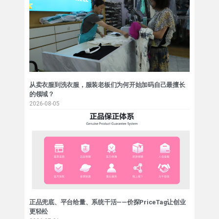
从卖衣服到洗衣服，服装老板们为何开始加码自己最擅长
的领域？
2026-08-05
正品兜底、平台给量、系统干活——价探PriceTag让创业
更轻松