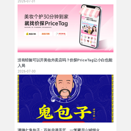
2026-07-31
没有经验可以开美妆外卖店吗？价探PriceTag让小白也能
入局
2026-07-30
谭德七鬼包子：百年非遗手艺，一笼藏尽山城烟火