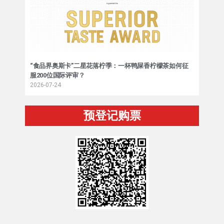
“食品界奥斯卡”二星花落柠季：一杯鸭屎香柠檬茶如何征
服200位国际评审？
2026-07-24
预登记购票