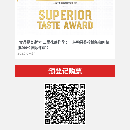
“食品界奥斯卡”二星花落柠季：一杯鸭屎香柠檬茶如何征
服200位国际评审？
2026-07-24
预登记购票