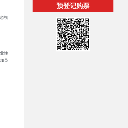
预登记购票
忽视
业性
加员