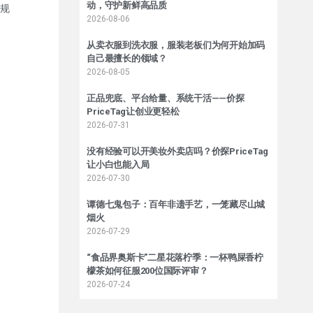
动，守护新鲜高品质
规
2026-08-06
从卖衣服到洗衣服，服装老板们为何开始加码
自己最擅长的领域？
2026-08-05
正品兜底、平台给量、系统干活——价探
PriceTag让创业更轻松
2026-07-31
没有经验可以开美妆外卖店吗？价探PriceTag
让小白也能入局
2026-07-30
谭德七鬼包子：百年非遗手艺，一笼藏尽山城
烟火
2026-07-29
“食品界奥斯卡”二星花落柠季：一杯鸭屎香柠
檬茶如何征服200位国际评审？
2026-07-24