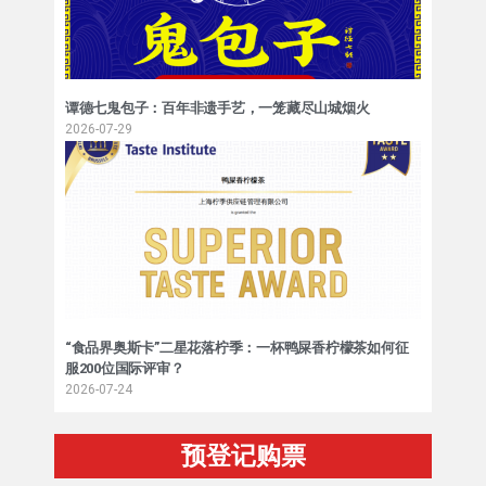
谭德七鬼包子：百年非遗手艺，一笼藏尽山城烟火
2026-07-29
“食品界奥斯卡”二星花落柠季：一杯鸭屎香柠檬茶如何征
服200位国际评审？
2026-07-24
预登记购票