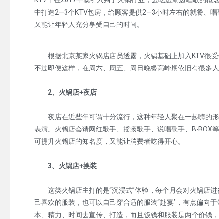
KTV早在2017年就引入到了火锅行业，边吃边涮边唱歌的
中打造2—3个KTV包房，给顾客提供2—3小时左右的就餐
又能让年轻人充分享受自己的时间。
根据北京某家火锅店店员透露，火锅基础上加入KTV很受年
不过即便这样，在周六、周五、周日晚餐高峰期依旧有很多人
2、火锅店+夜店
夜店在近些年可谓十分流行，这种年轻人聚在一起嗨的形式
表演。火锅店会请网红歌手、摇滚歌手、说唱歌手、B-BOX
可提升火锅店的知名度，又能让消费者吃得开心。
3、火锅店+换装
这类火锅店主打的是“沉浸式”体验，每个月会对火锅店进
己喜欢的服装，也可以自己穿合适的服装“赴宴”，有点偏向于C
本、精力、时间去宣传、打造，而且饭钱和服装是两个价钱，