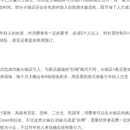
概念早已火遍大江南北，往往是火锅品牌与当地KTV品牌相互合作，在一家
、唱歌时间。部分火锅店还会在包房内加入自助酒水贩卖机，既节省了人力成
轻人的欢迎，对消费者有一定的要求，必须5个人以上、时长需控制3小
排队，甚至还要提前两周预订。
也成功被火锅店引入。与夜店蹦迪的“狂嗨”模式不同，火锅店+夜店更
等来现场，每个月大概会有4场现场表演，用卖票的形式来吸引年轻人注意
行装扮，风格有宫廷、恐怖、二次元、民国等，消费者可以在火锅店内挑
oser的狂欢。不过这类火锅点 的缺点就是“折腾”，需要经营者花费一定
较为小众，不过对年轻人来说确实很有吸引力。