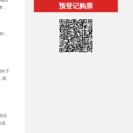
火锅店
预登记购票
本，
时，
倾向于
，既
选自
的成