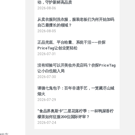
动，守护新鲜高品质
2026-08-06
从卖衣服到洗衣服，服装老板们为何开始加码
自己最擅长的领域？
2026-08-05
正品兜底、平台给量、系统干活——价探
PriceTag让创业更轻松
2026-07-31
没有经验可以开美妆外卖店吗？价探PriceTag
让小白也能入局
2026-07-30
谭德七鬼包子：百年非遗手艺，一笼藏尽山城
烟火
2026-07-29
“食品界奥斯卡”二星花落柠季：一杯鸭屎香柠
檬茶如何征服200位国际评审？
2026-07-24