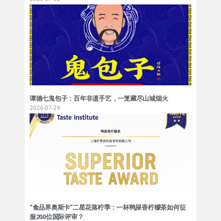
谭德七鬼包子：百年非遗手艺，一笼藏尽山城烟火
2026-07-29
“食品界奥斯卡”二星花落柠季：一杯鸭屎香柠檬茶如何征
服200位国际评审？