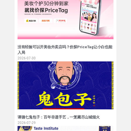
没有经验可以开美妆外卖店吗？价探PriceTag让小白也能
入局
2026-07-30
谭德七鬼包子：百年非遗手艺，一笼藏尽山城烟火
2026-07-29