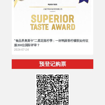
“食品界奥斯卡”二星花落柠季：一杯鸭屎香柠檬茶如何征
服200位国际评审？
2026-07-24
预登记购票