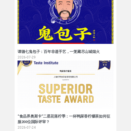
谭德七鬼包子：百年非遗手艺，一笼藏尽山城烟火
2026-07-29
“食品界奥斯卡”二星花落柠季：一杯鸭屎香柠檬茶如何征
服200位国际评审？
2026-07-24