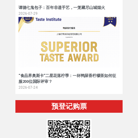
谭德七鬼包子：百年非遗手艺，一笼藏尽山城烟火
2026-07-29
“食品界奥斯卡”二星花落柠季：一杯鸭屎香柠檬茶如何征
服200位国际评审？
2026-07-24
预登记购票