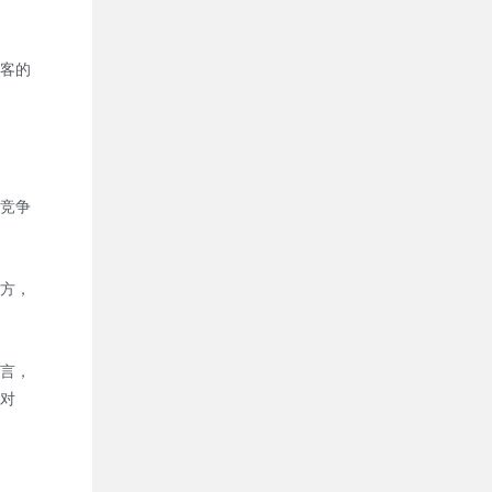
客的
竞争
方，
言，
对