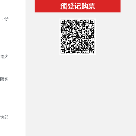
预登记购票
，仔
道火
顾客
为部