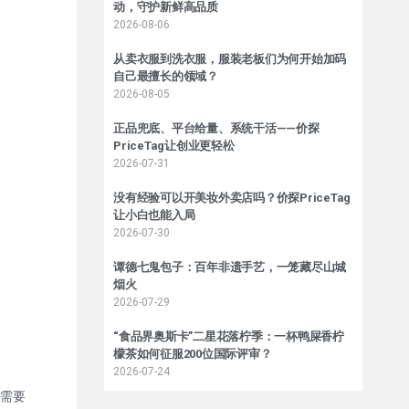
动，守护新鲜高品质
2026-08-06
从卖衣服到洗衣服，服装老板们为何开始加码
自己最擅长的领域？
2026-08-05
正品兜底、平台给量、系统干活——价探
PriceTag让创业更轻松
2026-07-31
没有经验可以开美妆外卖店吗？价探PriceTag
让小白也能入局
2026-07-30
谭德七鬼包子：百年非遗手艺，一笼藏尽山城
烟火
2026-07-29
“食品界奥斯卡”二星花落柠季：一杯鸭屎香柠
檬茶如何征服200位国际评审？
2026-07-24
需要