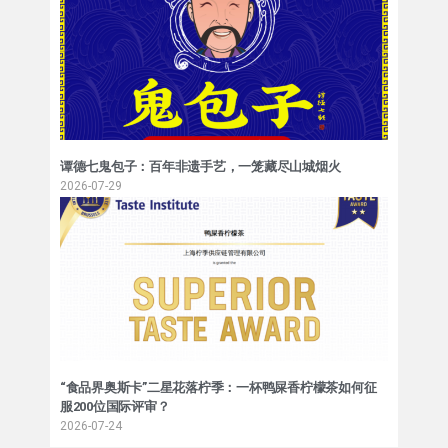
谭德七鬼包子：百年非遗手艺，一笼藏尽山城烟火
2026-07-29
“食品界奥斯卡”二星花落柠季：一杯鸭屎香柠檬茶如何征
服200位国际评审？
2026-07-24