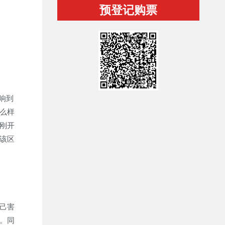
预登记购票
响到
么样
刚开
该区
己害
。同