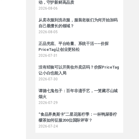
动，守护新鲜高品质
2026-08-06
从卖衣服到洗衣服，服装老板们为何开始加码
自己最擅长的领域？
2026-08-05
正品兜底、平台给量、系统干活——价探
PriceTag让创业更轻松
2026-07-31
没有经验可以开美妆外卖店吗？价探PriceTag
让小白也能入局
2026-07-30
谭德七鬼包子：百年非遗手艺，一笼藏尽山城
烟火
2026-07-29
“食品界奥斯卡”二星花落柠季：一杯鸭屎香柠
檬茶如何征服200位国际评审？
2026-07-24