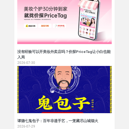
没有经验可以开美妆外卖店吗？价探PriceTag让小白也能
入局
2026-07-30
谭德七鬼包子：百年非遗手艺，一笼藏尽山城烟火
2026-07-29