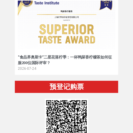
“食品界奥斯卡”二星花落柠季：一杯鸭屎香柠檬茶如何征
服200位国际评审？
2026-07-24
预登记购票