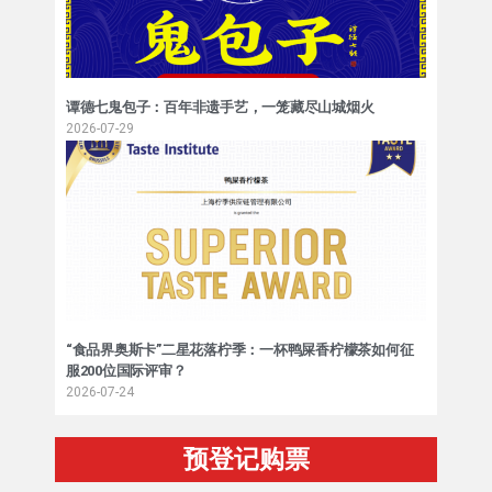
谭德七鬼包子：百年非遗手艺，一笼藏尽山城烟火
2026-07-29
“食品界奥斯卡”二星花落柠季：一杯鸭屎香柠檬茶如何征
服200位国际评审？
2026-07-24
预登记购票