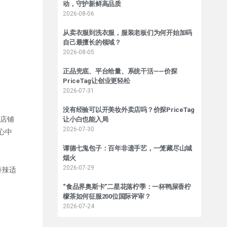
动，守护新鲜高品质
2026-08-06
从卖衣服到洗衣服，服装老板们为何开始加码
自己最擅长的领域？
2026-08-05
正品兜底、平台给量、系统干活——价探
PriceTag让创业更轻松
2026-07-31
没有经验可以开美妆外卖店吗？价探PriceTag
店铺
让小白也能入局
2026-07-30
心中
谭德七鬼包子：百年非遗手艺，一笼藏尽山城
烟火
2026-07-29
香辣适
“食品界奥斯卡”二星花落柠季：一杯鸭屎香柠
檬茶如何征服200位国际评审？
2026-07-24