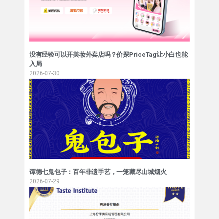
没有经验可以开美妆外卖店吗？价探PriceTag让小白也能
入局
2026-07-30
谭德七鬼包子：百年非遗手艺，一笼藏尽山城烟火
2026-07-29