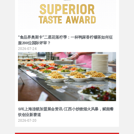
“食品界奥斯卡”二星花落柠季：一杯鸭屎香柠檬茶如何征
服200位国际评审？
2026-07-24
SFE上海连锁加盟展会资讯-江西小炒掀烟火风暴，赋能餐
饮创业新赛道
2026-07-20