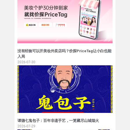
没有经验可以开美妆外卖店吗？价探PriceTag让小白也能
入局
2026-07-30
谭德七鬼包子：百年非遗手艺，一笼藏尽山城烟火
2026-07-29