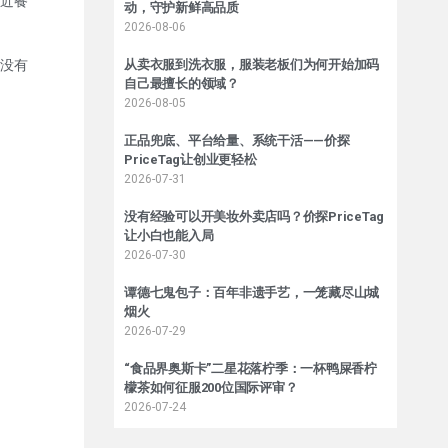
近餐
动，守护新鲜高品质
2026-08-06
没有
从卖衣服到洗衣服，服装老板们为何开始加码
自己最擅长的领域？
2026-08-05
正品兜底、平台给量、系统干活——价探
PriceTag让创业更轻松
2026-07-31
没有经验可以开美妆外卖店吗？价探PriceTag
让小白也能入局
2026-07-30
谭德七鬼包子：百年非遗手艺，一笼藏尽山城
烟火
2026-07-29
“食品界奥斯卡”二星花落柠季：一杯鸭屎香柠
檬茶如何征服200位国际评审？
2026-07-24