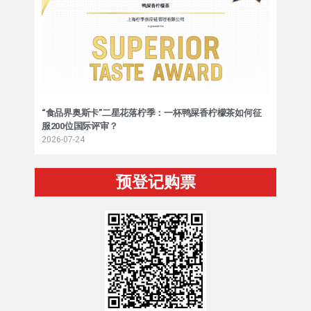
“食品界奥斯卡”二星花落柠季：一杯鸭屎香柠檬茶如何征
服200位国际评审？
2026-07-24
预登记购票