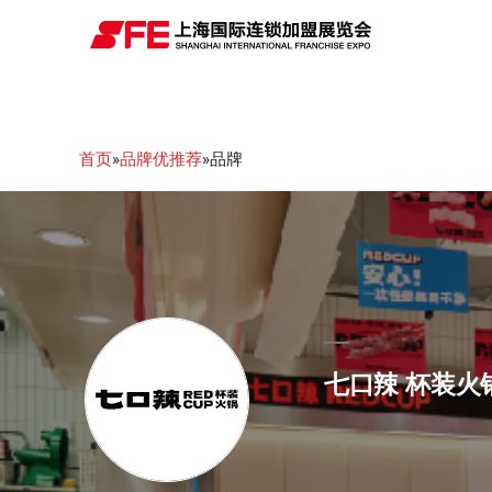
首页
»
品牌优推荐
»品牌
七口辣 杯装火