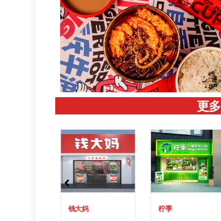
更多
钱大妈
柠季