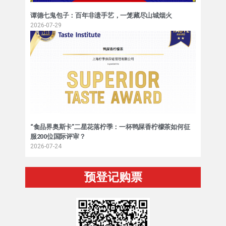
谭德七鬼包子：百年非遗手艺，一笼藏尽山城烟火
2026-07-29
“食品界奥斯卡”二星花落柠季：一杯鸭屎香柠檬茶如何征
服200位国际评审？
2026-07-24
预登记购票