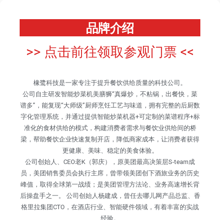
品牌介绍
>> 点击前往领取参观门票 <<
橡鹭科技是一家专注于提升餐饮供给质量的科技公司。
公司自主研发智能炒菜机美膳狮“真爆炒，不粘锅，出餐快，菜
谱多”，能复现“大师级”厨师烹饪工艺与味道，拥有完整的后厨数
字化管理系统，并通过提供智能炒菜机器+可定制的菜谱程序+标
准化的食材供给的模式，构建消费者需求与餐饮业供给间的桥
梁，帮助餐饮企业快速复制开店，降低商家成本，让消费者获得
更健康、美味、稳定的美食体验。
公司创始人、CEO老K（郭庆），原美团最高决策层S-team成
员，美团销售委员会执行主席，曾带领美团创下酒旅业务的历史
峰值，取得全球第一战绩；是美团管理方法论、业务高速增长背
后操盘手之一。 公司创始人杨建成，曾任去哪儿网产品总监、香
格里拉集团CTO，在酒店行业、智能硬件领域，有着丰富的实战
经验。