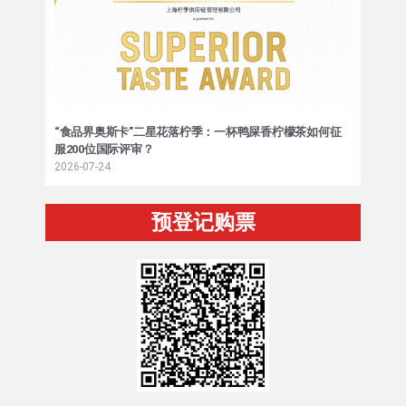
“食品界奥斯卡”二星花落柠季：一杯鸭屎香柠檬茶如何征
服200位国际评审？
2026-07-24
预登记购票