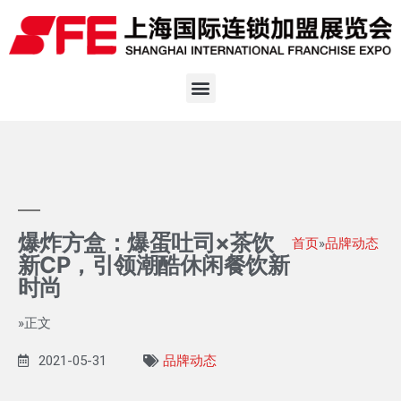
爆炸方盒：爆蛋吐司×茶饮
首页
»
品牌动态
新CP，引领潮酷休闲餐饮新
时尚
»正文
2021-05-31
品牌动态