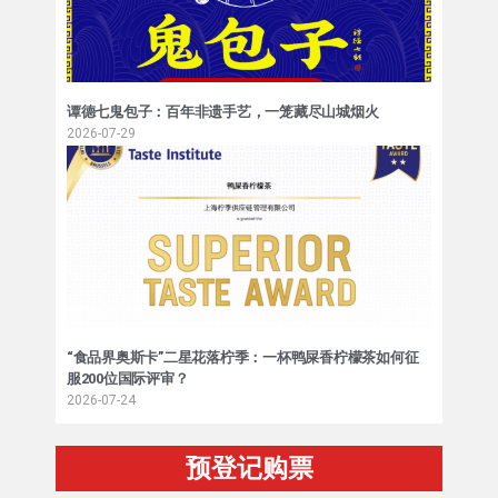
谭德七鬼包子：百年非遗手艺，一笼藏尽山城烟火
2026-07-29
“食品界奥斯卡”二星花落柠季：一杯鸭屎香柠檬茶如何征
服200位国际评审？
2026-07-24
预登记购票