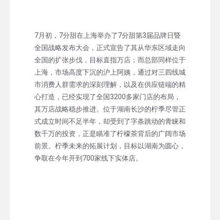
7月初，7分甜在上海举办了7分甜第3届品牌日暨
全国战略发布大会，正式宣告了其从华东区域走向
全国的扩张步伐，目标直指万店；而总部同样位于
上海，市场高度下沉的沪上阿姨，通过对三四线城
市消费人群需求的深刻理解，以及在供应链端的精
心打造，已经实现了全国3200多家门店的布局，
其万店战略稳步推进。位于湖南长沙的柠季尽管正
式成立时间不足半年，却受到了字条跳动的青睐和
数千万的投资，正是瞄准了柠檬茶背后的广阔市场
前景。柠季未来的拓展计划，目标以湖南为圆心，
争取在今年开到700家线下实体店。