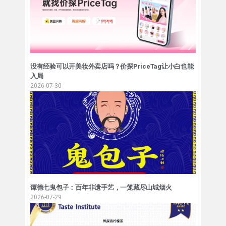
没有经验可以开美妆外卖店吗？价探PriceTag让小白也能
入局
2026-07-30
谭德七鬼包子：百年非遗手艺，一笼藏尽山城烟火
2026-07-29