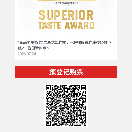
“食品界奥斯卡”二星花落柠季：一杯鸭屎香柠檬茶如何征
服200位国际评审？
2026-07-24
预登记购票