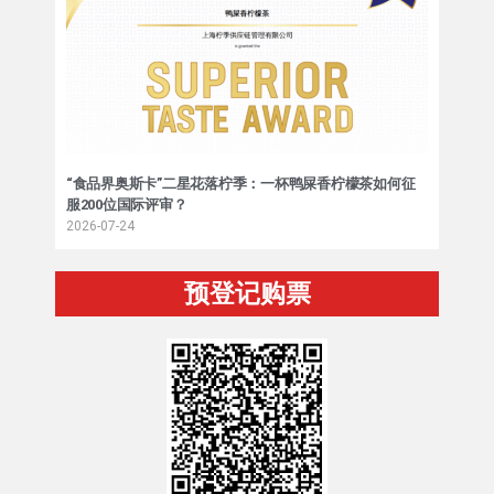
“食品界奥斯卡”二星花落柠季：一杯鸭屎香柠檬茶如何征
服200位国际评审？
2026-07-24
预登记购票