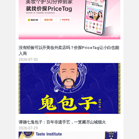
没有经验可以开美妆外卖店吗？价探PriceTag让小白也能
入局
2026-07-30
谭德七鬼包子：百年非遗手艺，一笼藏尽山城烟火
2026-07-29