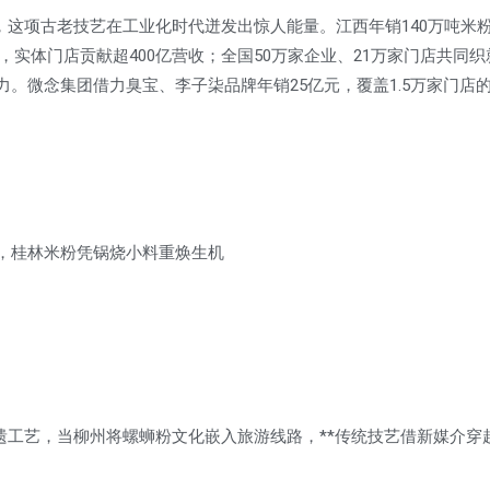
，这项古老技艺在工业化时代迸发出惊人能量。江西年销140万吨米
实体门店贡献超400亿营收；全国50万家企业、21万家门店共同织
力。微念集团借力臭宝、李子柒品牌年销25亿元，覆盖1.5万家门店
王座，桂林米粉凭锅烧小料重焕生机
遗工艺，当柳州将螺蛳粉文化嵌入旅游线路，**传统技艺借新媒介穿