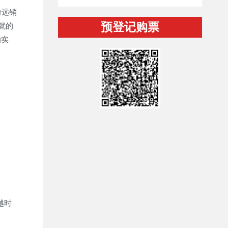
粉远销
预登记购票
就的
的实
越时