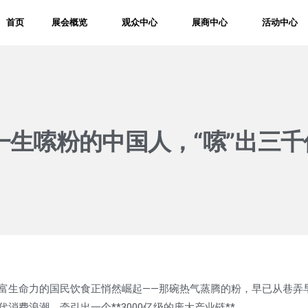
首页
展会概览
观众中心
展商中心
活动中心
一生嗦粉的中国人，“嗦”出三
富生命力的国民饮食正悄然崛起——那碗热气蒸腾的粉，早已从巷弄
费浪潮，牵引出一个**3000亿级的庞大产业链**。