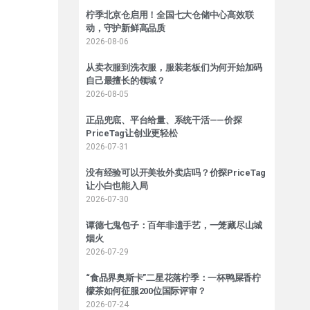
柠季北京仓启用！全国七大仓储中心高效联
动，守护新鲜高品质
2026-08-06
从卖衣服到洗衣服，服装老板们为何开始加码
自己最擅长的领域？
2026-08-05
正品兜底、平台给量、系统干活——价探
PriceTag让创业更轻松
2026-07-31
没有经验可以开美妆外卖店吗？价探PriceTag
让小白也能入局
2026-07-30
谭德七鬼包子：百年非遗手艺，一笼藏尽山城
烟火
2026-07-29
“食品界奥斯卡”二星花落柠季：一杯鸭屎香柠
檬茶如何征服200位国际评审？
2026-07-24