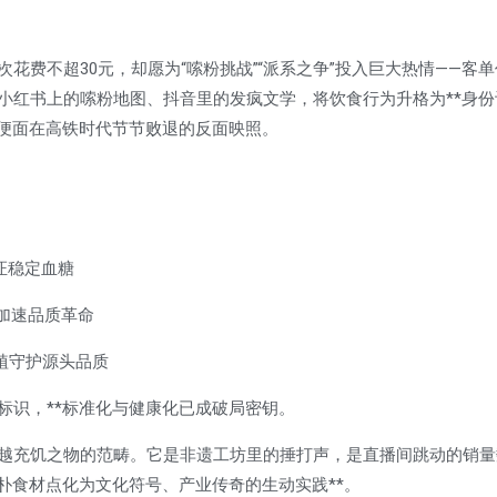
费不超30元，却愿为“嗦粉挑战”“派系之争”投入巨大热情——客单
小红书上的嗦粉地图、抖音里的发疯文学，将饮食行为升格为**身份
方便面在高铁时代节节败退的反面映照。
认证稳定血糖
施加速品质革命
种植守护源头品质
标识，**标准化与健康化已成破局密钥。
越充饥之物的范畴。它是非遗工坊里的捶打声，是直播间跳动的销量
朴食材点化为文化符号、产业传奇的生动实践**。