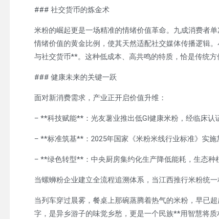
### 社交货币的炼金术
米粉的崛起更是一场精准的情绪价值革命。九成消费者单次花
情绪价值的黄金比例，使其天然适配社交媒体传播逻辑。
与社交货币**。这种低成本、高共鸣的特质，恰是传统
### 健康未来的关键一跃
面对新消费需求，产业正开启价值升维：
– **科技赋能**：光友薯业推出低GI健康米粉，经临床
– **标准筑基**：2025年国家《米粉米线行业标准》实
– **绿色转型**：中央厨房集约化生产降低能耗，生态
当螺蛳粉企业建立全流程追溯体系，当江西推行米粉统一
当列车穿过晨雾，餐桌上那碗蒸腾着热气的米粉，早已超
字，是异乡游子的味觉乡愁，更是一个民族**用智慧将质