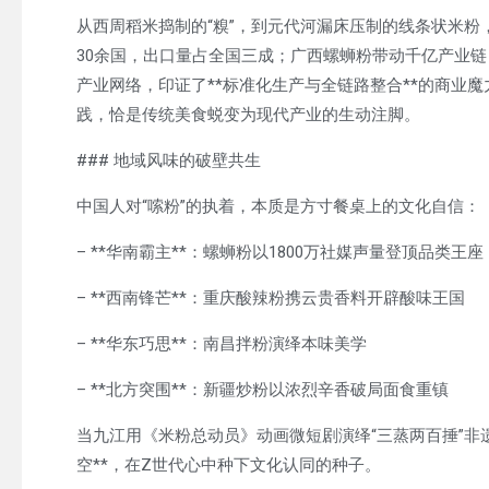
从西周稻米捣制的“糗”，到元代河漏床压制的线条状米粉
30余国，出口量占全国三成；广西螺蛳粉带动千亿产业链，
产业网络，印证了**标准化生产与全链路整合**的商业魔
践，恰是传统美食蜕变为现代产业的生动注脚。
### 地域风味的破壁共生
中国人对“嗦粉”的执着，本质是方寸餐桌上的文化自信：
– **华南霸主**：螺蛳粉以1800万社媒声量登顶品类
– **西南锋芒**：重庆酸辣粉携云贵香料开辟酸味王国
– **华东巧思**：南昌拌粉演绎本味美学
– **北方突围**：新疆炒粉以浓烈辛香破局面食重镇
当九江用《米粉总动员》动画微短剧演绎“三蒸两百捶”非
空**，在Z世代心中种下文化认同的种子。