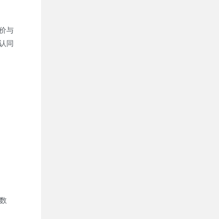
价与
认同
数