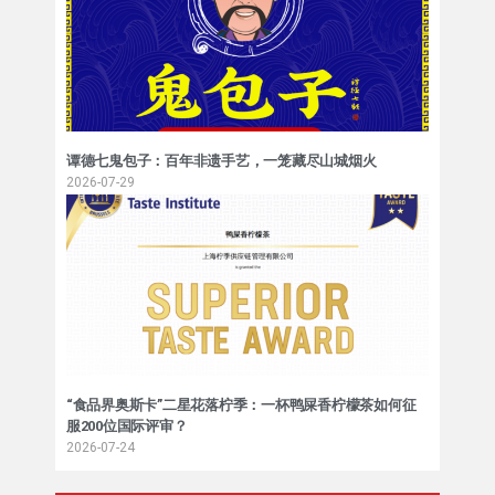
谭德七鬼包子：百年非遗手艺，一笼藏尽山城烟火
2026-07-29
“食品界奥斯卡”二星花落柠季：一杯鸭屎香柠檬茶如何征
服200位国际评审？
2026-07-24