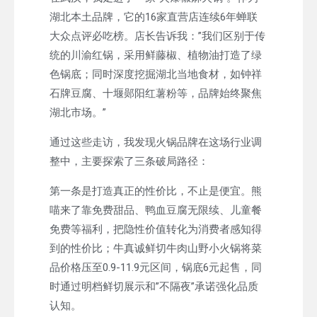
湖北本土品牌，它的16家直营店连续6年蝉联
大众点评必吃榜。店长告诉我：”我们区别于传
统的川渝红锅，采用鲜藤椒、植物油打造了绿
色锅底；同时深度挖掘湖北当地食材，如钟祥
石牌豆腐、十堰郧阳红薯粉等，品牌始终聚焦
湖北市场。”
通过这些走访，我发现火锅品牌在这场行业调
整中，主要探索了三条破局路径：
第一条是打造真正的性价比，不止是便宜。熊
喵来了靠免费甜品、鸭血豆腐无限续、儿童餐
免费等福利，把隐性价值转化为消费者感知得
到的性价比；牛真诚鲜切牛肉山野小火锅将菜
品价格压至0.9-11.9元区间，锅底6元起售，同
时通过明档鲜切展示和”不隔夜”承诺强化品质
认知。