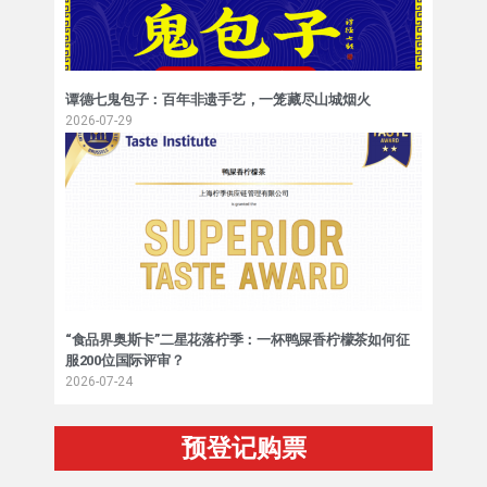
谭德七鬼包子：百年非遗手艺，一笼藏尽山城烟火
2026-07-29
“食品界奥斯卡”二星花落柠季：一杯鸭屎香柠檬茶如何征
服200位国际评审？
2026-07-24
预登记购票