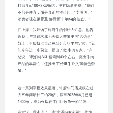
打59.9元100+SKU畅吃，没有隐形消费。”我们
不只是便宜，而是真正的性价比。”李明说，”
消费者现在更看重’值得’而非单纯的’便宜’。”
在上海，我拜访了许府牛的创始人许总。他告
诉我，与其追求成为火锅大赛道里的”六边形”
战士，不如找准自己在细分市场里的定位。”我
们今年进一步聚焦，提出了做’牛肉专家’。”许
总说，”我们将SKU精简到40个左右，突出牛肉
产品的丰富性，还推出了’传世牛杂煲’等特色套
餐。”
这一系列举措效果显著，许府牛门店规模在过
去五年间增长了约20倍，截至2025年6月已超
1400家，成为火锅赛道门店数第一的品牌。
在武汉，我走进了一家”火瀑椒麻火锅”。作为