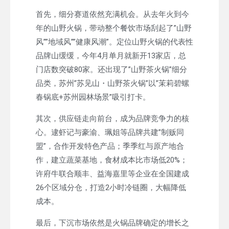
首先，细分赛道依然充满机会。从去年火到今
年的山野火锅，带动整个餐饮市场刮起了”山野
风””地域风””健康风潮”。定位山野火锅的代表性
品牌山缓缓，今年4月单月就新开13家店，总
门店数突破80家。还出现了”山野茶火锅”细分
品类，苏州”苏见山・山野茶火锅”以”茉莉碧螺
春锅底+苏州园林场景”吸引打卡。
其次，供应链走向前台，成为品牌竞争力的核
心。逮虾记与豪渝、珮姐等品牌共建”制贩同
盟”，合作开发特色产品；季季红与原产地合
作，建立蔬菜基地，食材成本比市场低20%；
许府牛联合顺丰、益海嘉里等企业在全国建成
26个区域分仓，打造2小时冷链圈，大幅降低
成本。
最后，下沉市场依然是火锅品牌确定的增长之