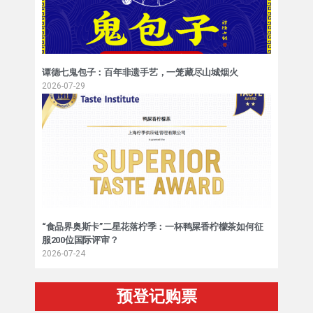
谭德七鬼包子：百年非遗手艺，一笼藏尽山城烟火
2026-07-29
“食品界奥斯卡”二星花落柠季：一杯鸭屎香柠檬茶如何征
服200位国际评审？
2026-07-24
预登记购票