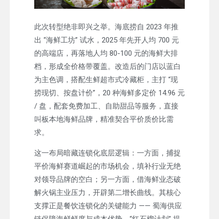
此次转型绝非即兴之举。海底捞自 2023 年推
出 “海鲜工坊” 试水，2025 年先开人均 700 元
的高端店，再落地人均 80-100 元的海鲜大排
档，形成全价格带覆盖。改造后的门店以蓝白
为主色调，搭配生鲜超市式冷藏柜，主打 “现
捞现切、按盘计价”，20 种海鲜多定价 14.96 元
/ 盘，配套免费加工、自助甜品等服务，直接
叫板本地海鲜品牌，精准契合平价质价比需
求。
这一布局暗藏连锁化底层逻辑：一方面，捕捉
平价海鲜赛道崛起的市场机会，填补行业无绝
对领导品牌的空白；另一方面，借海鲜业态破
解火锅主业压力，开辟第二增长曲线。其核心
支撑正是餐饮连锁化的关键能力 —— 蜀海供应
链保障海鲜鲜度与成本优势，“红石榴计划” 提