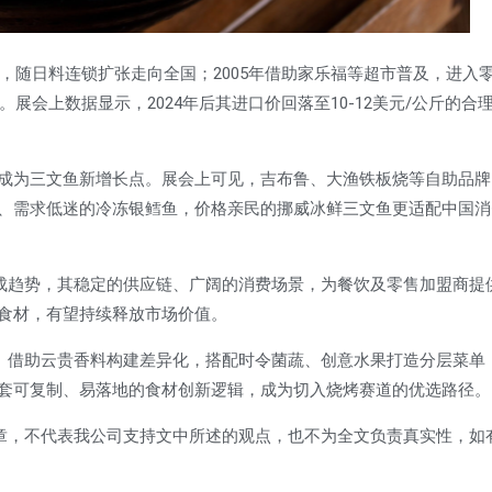
店，随日料连锁扩张走向全国；2005年借助家乐福等超市普及，进入
展会上数据显示，2024年后其进口价回落至10-12美元/公斤的合
成为三文鱼新增长点。展会上可见，吉布鲁、大渔铁板烧等自助品牌
、需求低迷的冷冻银鳕鱼，价格亲民的挪威冰鲜三文鱼更适配中国消
已成趋势，其稳定的供应链、广阔的消费场景，为餐饮及零售加盟商提
食材，有望持续释放市场价值。
意。借助云贵香料构建差异化，搭配时令菌蔬、创意水果打造分层菜单
套可复制、易落地的食材创新逻辑，成为切入烧烤赛道的优选路径。
文章，不代表我公司支持文中所述的观点，也不为全文负责真实性，如