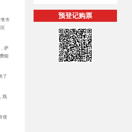
预登记购票
零售市
理区
，萨
费能
供了
，既
有侵