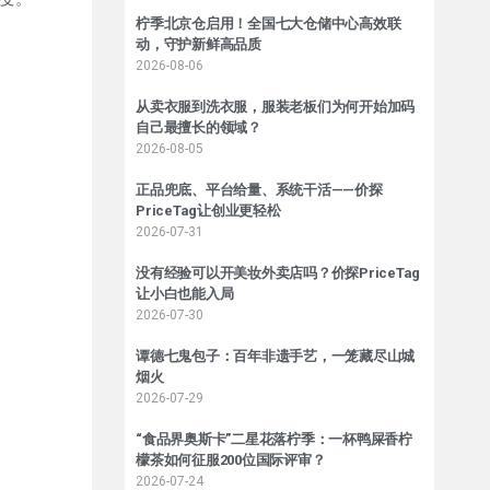
柠季北京仓启用！全国七大仓储中心高效联
动，守护新鲜高品质
2026-08-06
从卖衣服到洗衣服，服装老板们为何开始加码
自己最擅长的领域？
2026-08-05
正品兜底、平台给量、系统干活——价探
PriceTag让创业更轻松
2026-07-31
没有经验可以开美妆外卖店吗？价探PriceTag
让小白也能入局
2026-07-30
谭德七鬼包子：百年非遗手艺，一笼藏尽山城
烟火
2026-07-29
“食品界奥斯卡”二星花落柠季：一杯鸭屎香柠
檬茶如何征服200位国际评审？
2026-07-24