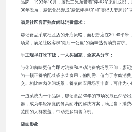
品牌。1993年10月，廖氏三兄弟带着“棒棒鸡”来到成
30年发展，廖记食品形成“廖记棒棒鸡”和“廖记夫妻肺片”
满足社区客群熟食卤味消费需求：
廖记食品采取社区店的开店策略，面积普遍在30-40平
场景，满足社区客群“最后一公里”的卤味熟食消费需求。
手工现拌好吃下饭，一人买回家，全家共分享：
与休闲卤味更偏向即时消费和冲动消费的场景不间，廖记
为一顿正餐的配菜或凉菜食用，偏刚需、偏向于家庭消费属
交。相比啥卤休闲场景，餐桌卤应用场景丰富，可作为小
一道菜成为一个品牌，廖记食品30年的市场发展已然给
器，成为年轻家庭的餐桌卤味的解决方案，满足当下消费
范围的人群覆盖，带动更多销售商机。
店面形象