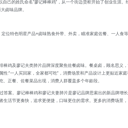
都，以自己的姓氏命名“廖记棒棒鸡”，从一个街边货柜开始了创业生涯。
两大卤味品牌。
米，定位特色明星产品+卤味熟食外带、外卖，瞄准家庭佐餐、一人食
排棒鸡及廖记夫类肺片品牌深度聚焦佐餐卤味。餐桌卤，顾名思义，
性:”一人买回家，全家都可吃”，消费场景和产品设计上更贴近家庭
吃、正餐、佐餐菜品出现，消费人群覆盖多个年龄段。
出过答案。廖记棒棒鸡和廖记夫妻肺片是廖记品牌思索出的新品牌增
者生活节更奏快，追求更便捷，口味更住的需求。更多的消费场景，