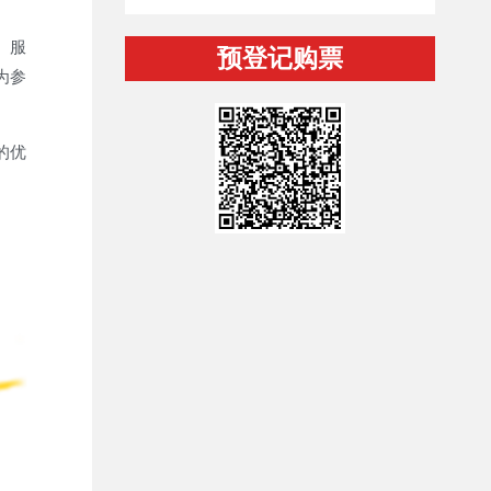
、服
预登记购票
为参
的优