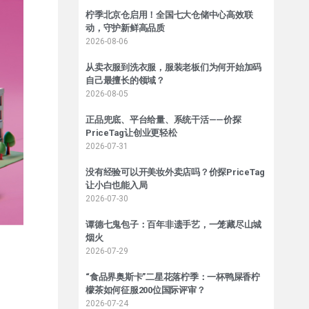
柠季北京仓启用！全国七大仓储中心高效联
动，守护新鲜高品质
2026-08-06
从卖衣服到洗衣服，服装老板们为何开始加码
自己最擅长的领域？
2026-08-05
正品兜底、平台给量、系统干活——价探
PriceTag让创业更轻松
2026-07-31
没有经验可以开美妆外卖店吗？价探PriceTag
让小白也能入局
2026-07-30
谭德七鬼包子：百年非遗手艺，一笼藏尽山城
烟火
2026-07-29
“食品界奥斯卡”二星花落柠季：一杯鸭屎香柠
檬茶如何征服200位国际评审？
2026-07-24