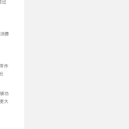
经过
等消费
常作
社
长驱功
更大