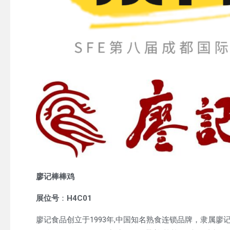
廖记棒棒鸡
展位号
：
H4C01
廖记食品创立于1993年,中国知名熟食连锁品牌，隶属