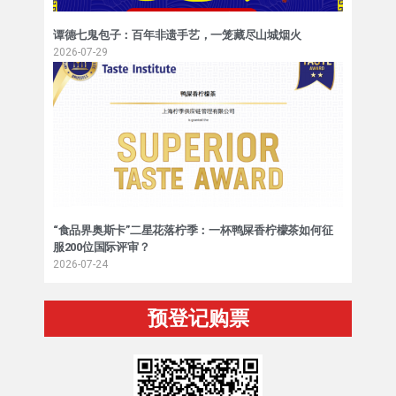
谭德七鬼包子：百年非遗手艺，一笼藏尽山城烟火
2026-07-29
“食品界奥斯卡”二星花落柠季：一杯鸭屎香柠檬茶如何征
服200位国际评审？
2026-07-24
预登记购票