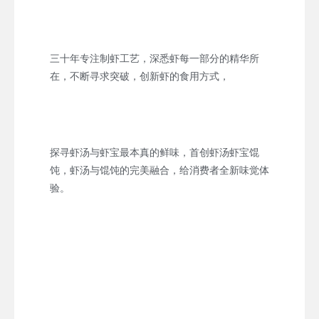
三十年专注制虾工艺，深悉虾每一部分的精华所
在，不断寻求突破，创新虾的食用方式，
探寻虾汤与虾宝最本真的鲜味，首创虾汤虾宝馄
饨，虾汤与馄饨的完美融合，给消费者全新味觉体
验。