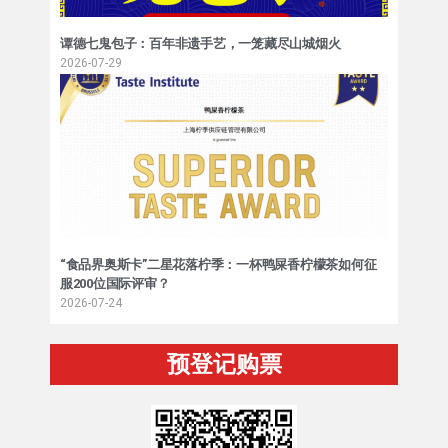
谭德七鬼包子：百年非遗手艺，一笼藏尽山城烟火
2026-07-29
“食品界奥斯卡”二星花落柠季：一杯鸭屎香柠檬茶如何征
服200位国际评审？
2026-07-24
预登记购票