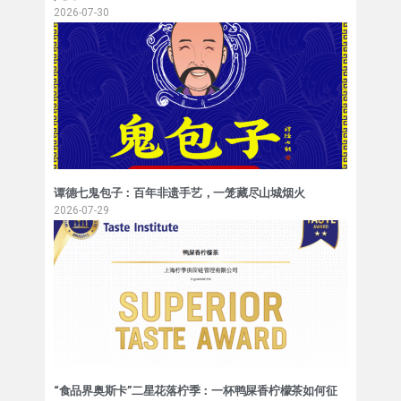
2026-07-30
谭德七鬼包子：百年非遗手艺，一笼藏尽山城烟火
2026-07-29
“食品界奥斯卡”二星花落柠季：一杯鸭屎香柠檬茶如何征