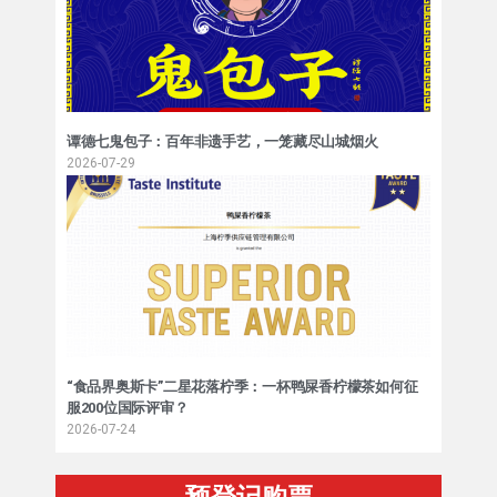
谭德七鬼包子：百年非遗手艺，一笼藏尽山城烟火
2026-07-29
“食品界奥斯卡”二星花落柠季：一杯鸭屎香柠檬茶如何征
服200位国际评审？
2026-07-24
预登记购票