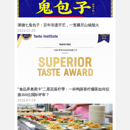
谭德七鬼包子：百年非遗手艺，一笼藏尽山城烟火
2026-07-29
“食品界奥斯卡”二星花落柠季：一杯鸭屎香柠檬茶如何征
服200位国际评审？
2026-07-24