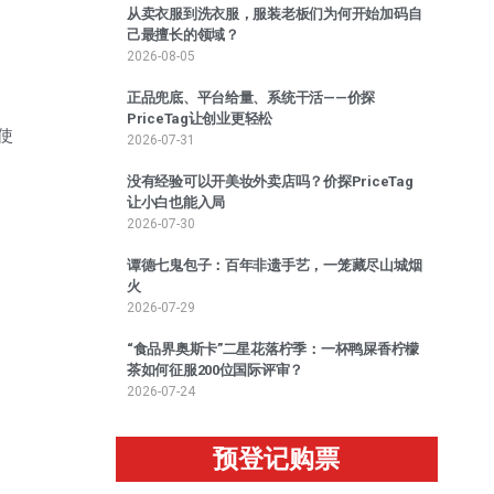
从卖衣服到洗衣服，服装老板们为何开始加码自
己最擅长的领域？
2026-08-05
正品兜底、平台给量、系统干活——价探
PriceTag让创业更轻松
使
2026-07-31
没有经验可以开美妆外卖店吗？价探PriceTag
让小白也能入局
2026-07-30
谭德七鬼包子：百年非遗手艺，一笼藏尽山城烟
火
2026-07-29
“食品界奥斯卡”二星花落柠季：一杯鸭屎香柠檬
茶如何征服200位国际评审？
2026-07-24
预登记购票