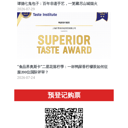
谭德七鬼包子：百年非遗手艺，一笼藏尽山城烟火
2026-07-29
“食品界奥斯卡”二星花落柠季：一杯鸭屎香柠檬茶如何征
服200位国际评审？
2026-07-24
预登记购票